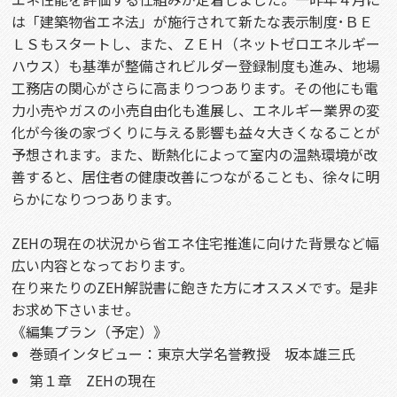
は「建築物省エネ法」が施行されて新たな表示制度･ＢＥ
ＬＳもスタートし、また、ＺＥＨ（ネットゼロエネルギー
ハウス）も基準が整備されビルダー登録制度も進み、地場
工務店の関心がさらに高まりつつあります。その他にも電
力小売やガスの小売自由化も進展し、エネルギー業界の変
化が今後の家づくりに与える影響も益々大きくなることが
予想されます。また、断熱化によって室内の温熱環境が改
善すると、居住者の健康改善につながることも、徐々に明
らかになりつつあります。
ZEHの現在の状況から省エネ住宅推進に向けた背景など幅
広い内容となっております。
在り来たりのZEH解説書に飽きた方にオススメです。是非
お求め下さいませ。
《編集プラン（予定）》
巻頭インタビュー：東京大学名誉教授 坂本雄三氏
第１章 ZEHの現在