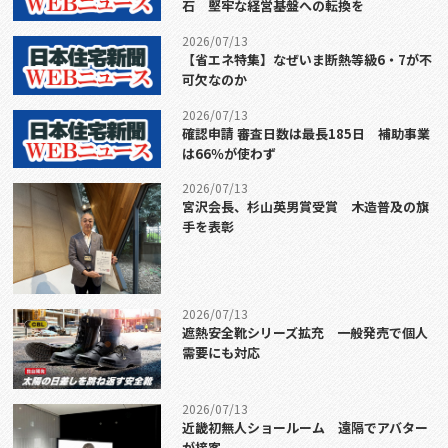
石 堅牢な経営基盤への転換を
2026/07/13
【省エネ特集】なぜいま断熱等級6・7が不
可欠なのか
2026/07/13
確認申請 審査日数は最長185日 補助事業
は66％が使わず
2026/07/13
宮沢会長、杉山英男賞受賞 木造普及の旗
手を表彰
2026/07/13
遮熱安全靴シリーズ拡充 一般発売で個人
需要にも対応
2026/07/13
近畿初無人ショールーム 遠隔でアバター
が接客