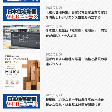
2026/08/06
【電化住宅特集】自家発電自家消費で家計
を防衛しレジリエンス性能も両立する
2026/08/06
住宅選ぶ基準は「高気密・高断熱」 回答
者が6割以上を占める
2026/08/06
選ばれやすい樹種を厳選 価格と品質の最
適バランス
2026/07/23
新築縮小の次なる一手は非住宅の木造化
新たな森林・林業基本計画が閣議決定