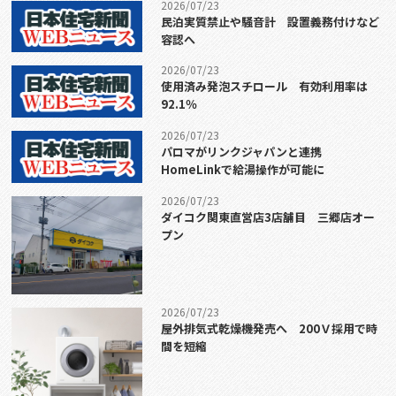
2026/07/23
民泊実質禁止や騒音計 設置義務付けなど
容認へ
2026/07/23
使用済み発泡スチロール 有効利用率は
92.1％
2026/07/23
パロマがリンクジャパンと連携
HomeLinkで給湯操作が可能に
2026/07/23
ダイコク関東直営店3店舗目 三郷店オー
プン
2026/07/23
屋外排気式乾燥機発売へ 200Ｖ採用で時
間を短縮