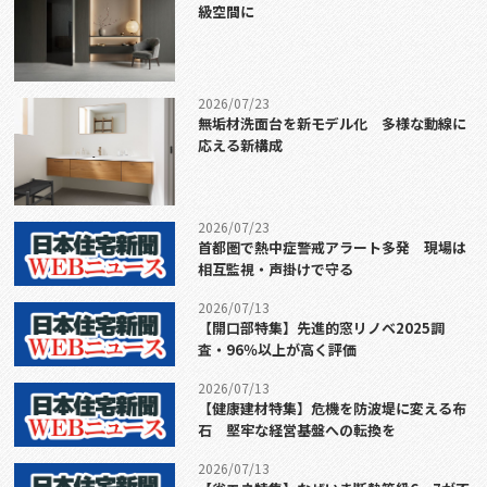
級空間に
2026/07/23
無垢材洗面台を新モデル化 多様な動線に
応える新構成
2026/07/23
首都圏で熱中症警戒アラート多発 現場は
相互監視・声掛けで守る
2026/07/13
【開口部特集】先進的窓リノベ2025調
査・96％以上が高く評価
2026/07/13
【健康建材特集】危機を防波堤に変える布
石 堅牢な経営基盤への転換を
2026/07/13