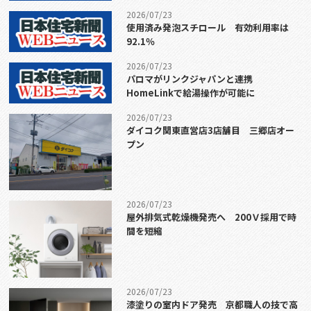
2026/07/23
使用済み発泡スチロール 有効利用率は
92.1％
2026/07/23
パロマがリンクジャパンと連携
HomeLinkで給湯操作が可能に
2026/07/23
ダイコク関東直営店3店舗目 三郷店オー
プン
2026/07/23
屋外排気式乾燥機発売へ 200Ｖ採用で時
間を短縮
2026/07/23
漆塗りの室内ドア発売 京都職人の技で高