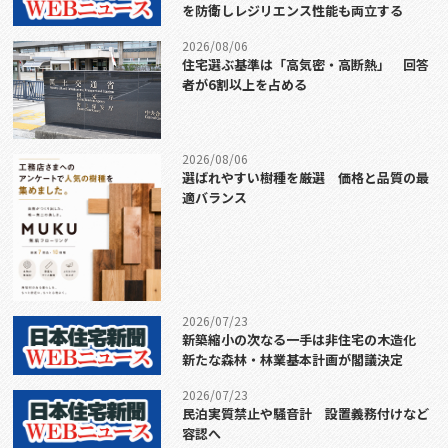
を防衛しレジリエンス性能も両立する
2026/08/06
住宅選ぶ基準は「高気密・高断熱」 回答
者が6割以上を占める
2026/08/06
選ばれやすい樹種を厳選 価格と品質の最
適バランス
2026/07/23
新築縮小の次なる一手は非住宅の木造化
新たな森林・林業基本計画が閣議決定
2026/07/23
民泊実質禁止や騒音計 設置義務付けなど
容認へ