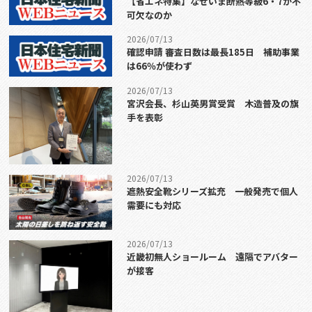
【省エネ特集】なぜいま断熱等級6・7が不
可欠なのか
2026/07/13
確認申請 審査日数は最長185日 補助事業
は66％が使わず
2026/07/13
宮沢会長、杉山英男賞受賞 木造普及の旗
手を表彰
2026/07/13
遮熱安全靴シリーズ拡充 一般発売で個人
需要にも対応
2026/07/13
近畿初無人ショールーム 遠隔でアバター
が接客