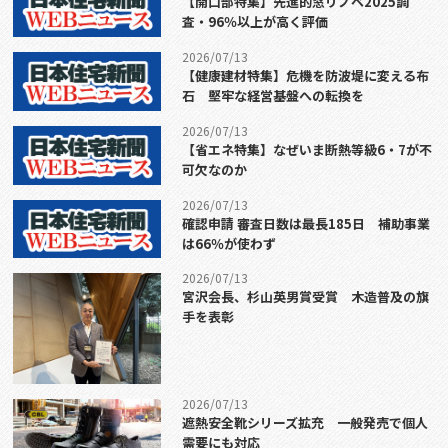
【開口部特集】先進的窓リノベ2025調
査・96％以上が高く評価
2026/07/13
【健康建材特集】危機を防波堤に変える布
石 堅牢な経営基盤への転換を
2026/07/13
【省エネ特集】なぜいま断熱等級6・7が不
可欠なのか
2026/07/13
確認申請 審査日数は最長185日 補助事業
は66％が使わず
2026/07/13
宮沢会長、杉山英男賞受賞 木造普及の旗
手を表彰
2026/07/13
遮熱安全靴シリーズ拡充 一般発売で個人
需要にも対応