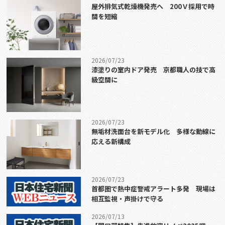
屋外排気式乾燥機発売へ 200Ｖ採用で時
間を短縮
2026/07/23
漆塗りの室内ドア発売 京都職人の技で高
級空間に
2026/07/23
無垢材洗面台を新モデル化 多様な動線に
応える新構成
2026/07/23
首都圏で熱中症警戒アラート多発 現場は
相互監視・声掛けで守る
2026/07/13