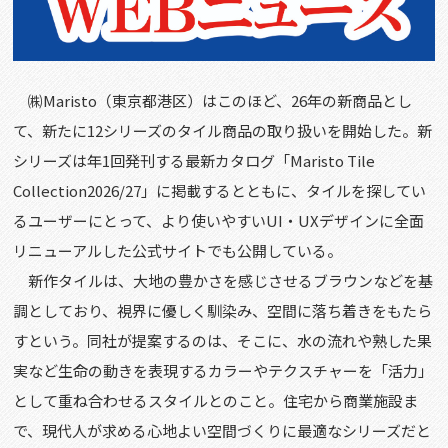
㈱
Maristo
（東京都港区）はこのほど、
26
年の新商品とし
て、新たに
12
シリーズのタイル商品の取り扱いを開始した。新
シリーズは年
1
回発刊する最新カタログ「
Maristo Tile
Collection2026/27
」に掲載するとともに、タイルを探してい
るユーザーにとって、より使いやすい
UI
・
UX
デザインに全面
リニューアルした公式サイトでも公開している。
新作タイルは、大地の豊かさを感じさせるブラウンなどを基
調としており、視界に優しく馴染み、空間に落ち着きをもたら
すという。同社が提案するのは、そこに、水の流れや熟した果
実など生命の動きを表現するカラーやテクスチャーを「活力」
として重ね合わせるスタイルとのこと。住宅から商業施設ま
で、現代人が求める心地よい空間づくりに最適なシリーズだと