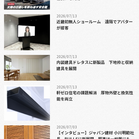
2026/07/13
近畿初無人ショールーム 遠隔でアバター
が接客
2026/07/13
内装建具ドレタスに新製品 下地枠と収納
建具を展開
2026/07/13
軒ゼロ住宅の課題解消 厚物外壁と換気性
能を両立
2026/07/03
【インタビュー】ジャパン建材 小川明範社
長 BULLSに新展開 照準は一般層にも