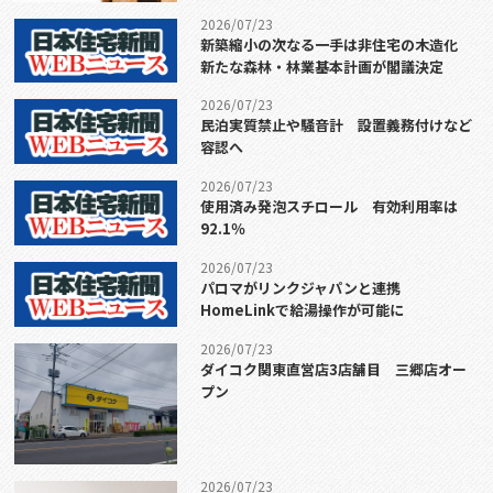
2026/07/23
新築縮小の次なる一手は非住宅の木造化
新たな森林・林業基本計画が閣議決定
2026/07/23
民泊実質禁止や騒音計 設置義務付けなど
容認へ
2026/07/23
使用済み発泡スチロール 有効利用率は
92.1％
2026/07/23
パロマがリンクジャパンと連携
HomeLinkで給湯操作が可能に
2026/07/23
ダイコク関東直営店3店舗目 三郷店オー
プン
2026/07/23