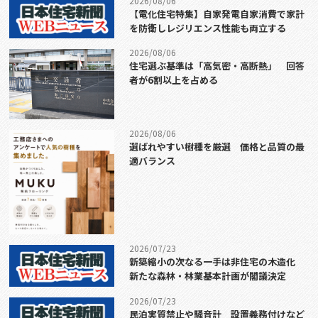
2026/08/06
【電化住宅特集】自家発電自家消費で家計
を防衛しレジリエンス性能も両立する
2026/08/06
住宅選ぶ基準は「高気密・高断熱」 回答
者が6割以上を占める
2026/08/06
選ばれやすい樹種を厳選 価格と品質の最
適バランス
2026/07/23
新築縮小の次なる一手は非住宅の木造化
新たな森林・林業基本計画が閣議決定
2026/07/23
民泊実質禁止や騒音計 設置義務付けなど