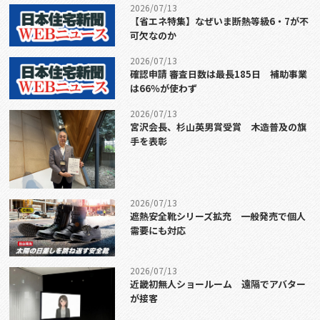
2026/07/13
【省エネ特集】なぜいま断熱等級6・7が不
可欠なのか
2026/07/13
確認申請 審査日数は最長185日 補助事業
は66％が使わず
2026/07/13
宮沢会長、杉山英男賞受賞 木造普及の旗
手を表彰
2026/07/13
遮熱安全靴シリーズ拡充 一般発売で個人
需要にも対応
2026/07/13
近畿初無人ショールーム 遠隔でアバター
が接客