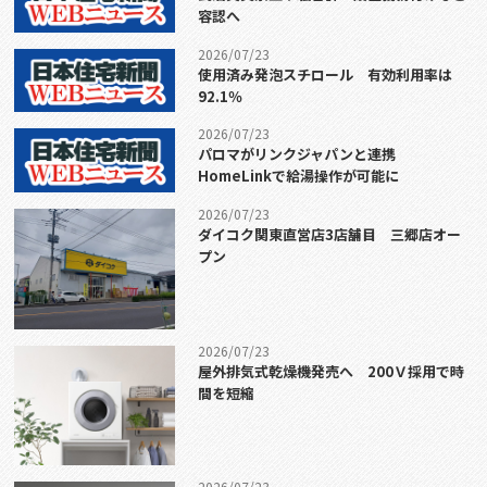
容認へ
2026/07/23
使用済み発泡スチロール 有効利用率は
92.1％
2026/07/23
パロマがリンクジャパンと連携
HomeLinkで給湯操作が可能に
2026/07/23
ダイコク関東直営店3店舗目 三郷店オー
プン
2026/07/23
屋外排気式乾燥機発売へ 200Ｖ採用で時
間を短縮
2026/07/23