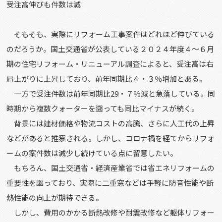
受注高伸びも件数は減
そもそも、実際にリフォーム工事案件はどれほど伸びている
のだろうか。国土交通省が公表している２０２４年度４～６月
期の住宅リフォーム・リニューアル調査によると、受注高は右
肩上がりに上昇しており、前年同期比４・３％増加とある。
一方で受注件数は前年同期比29・７％減と急落している。同
時期から複数クォーターを遡っても同比マイナスが続く。
背景には建材価格や物流コストの高騰、さらに人工代の上昇
などがあると推察される。しかし、コロナ禍を経てからリフォ
ームの案件数は減少し続けている点に留意したい。
もちろん、国土交通省・経済産業省では省エネリフォームの
重要性を謳っており、実際に二重窓などは手軽に防音性能や断
熱性能の向上が期待できる。
しかし、費用のかかる断熱改修や耐震改修など躯体リフォー