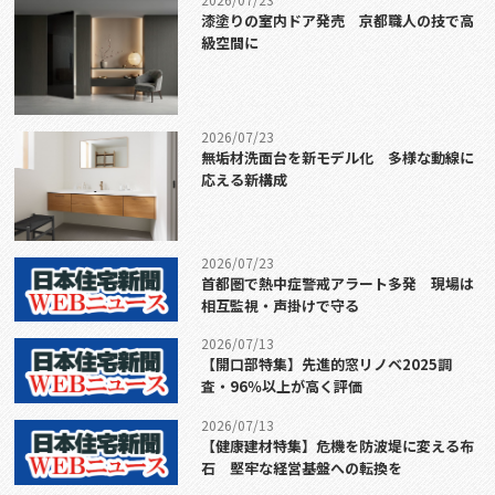
漆塗りの室内ドア発売 京都職人の技で高
級空間に
2026/07/23
無垢材洗面台を新モデル化 多様な動線に
応える新構成
2026/07/23
首都圏で熱中症警戒アラート多発 現場は
相互監視・声掛けで守る
2026/07/13
【開口部特集】先進的窓リノベ2025調
査・96％以上が高く評価
2026/07/13
【健康建材特集】危機を防波堤に変える布
石 堅牢な経営基盤への転換を