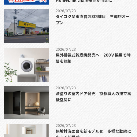
HomeLinkで給湯操作が可能に
2026/07/23
ダイコク関東直営店3店舗目 三郷店オー
プン
2026/07/23
屋外排気式乾燥機発売へ 200Ｖ採用で時
間を短縮
2026/07/23
漆塗りの室内ドア発売 京都職人の技で高
級空間に
2026/07/23
無垢材洗面台を新モデル化 多様な動線に