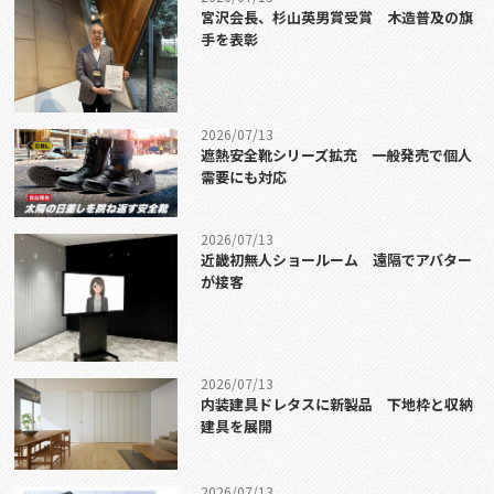
宮沢会長、杉山英男賞受賞 木造普及の旗
手を表彰
2026/07/13
遮熱安全靴シリーズ拡充 一般発売で個人
需要にも対応
2026/07/13
近畿初無人ショールーム 遠隔でアバター
が接客
2026/07/13
内装建具ドレタスに新製品 下地枠と収納
建具を展開
2026/07/13