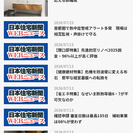
応える新構成
2026/07/23
首都圏で熱中症警戒アラート多発 現場は
相互監視・声掛けで守る
2026/07/13
【開口部特集】先進的窓リノベ2025調
査・96％以上が高く評価
2026/07/13
【健康建材特集】危機を防波堤に変える布
石 堅牢な経営基盤への転換を
2026/07/13
【省エネ特集】なぜいま断熱等級6・7が不
可欠なのか
2026/07/13
確認申請 審査日数は最長185日 補助事業
は66％が使わず
2026/07/13