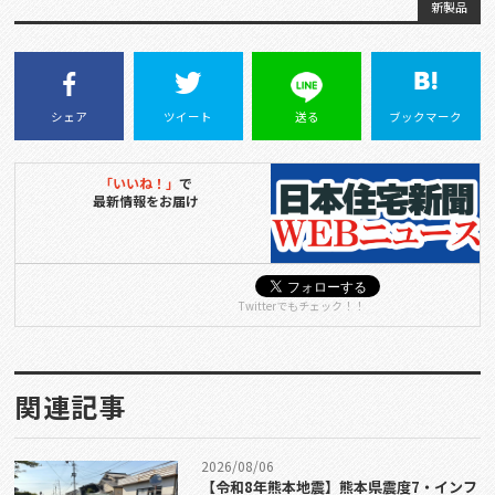
新製品
シェア
ツイート
送る
ブックマーク
「いいね！」
で
最新情報をお届け
Twitterでもチェック！！
関連記事
2026/08/06
【令和8年熊本地震】熊本県震度7・インフ