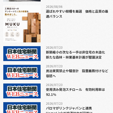
2026/08/06
選ばれやすい樹種を厳選 価格と品質の最
適バランス
2026/07/23
新築縮小の次なる一手は非住宅の木造化
新たな森林・林業基本計画が閣議決定
2026/07/23
民泊実質禁止や騒音計 設置義務付けなど
容認へ
2026/07/23
使用済み発泡スチロール 有効利用率は
92.1％
2026/07/23
パロマがリンクジャパンと連携