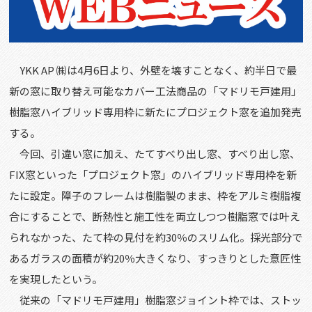
YKK AP
㈱は
4
月
6
日より、外壁を壊すことなく、約半日で最
新の窓に取り替え可能なカバー工法商品の「マドリモ戸建用」
樹脂窓ハイブリッド専用枠に新たにプロジェクト窓を追加発売
する。
今回、引違い窓に加え、たてすべり出し窓、すべり出し窓、
FIX
窓といった「プロジェクト窓」のハイブリッド専用枠を新
たに設定。障子のフレームは樹脂製のまま、枠をアルミ樹脂複
合にすることで、断熱性と施工性を両立しつつ樹脂窓では叶え
られなかった、たて枠の見付を約
30
％のスリム化。採光部分で
あるガラスの面積が約
20
％大きくなり、すっきりとした意匠性
を実現したという。
従来の「マドリモ戸建用」樹脂窓ジョイント枠では、ストッ