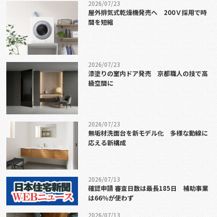
2026/07/23
屋外排気式乾燥機発売へ 200Ｖ採用で時
間を短縮
2026/07/23
漆塗りの室内ドア発売 京都職人の技で高
級空間に
2026/07/23
無垢材洗面台を新モデル化 多様な動線に
応える新構成
2026/07/13
確認申請 審査日数は最長185日 補助事業
は66％が使わず
2026/07/13