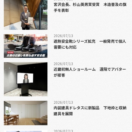
宮沢会長、杉山英男賞受賞 木造普及の旗
手を表彰
2026/07/13
遮熱安全靴シリーズ拡充 一般発売で個人
需要にも対応
2026/07/13
近畿初無人ショールーム 遠隔でアバター
が接客
2026/07/13
内装建具ドレタスに新製品 下地枠と収納
建具を展開
2026/07/13