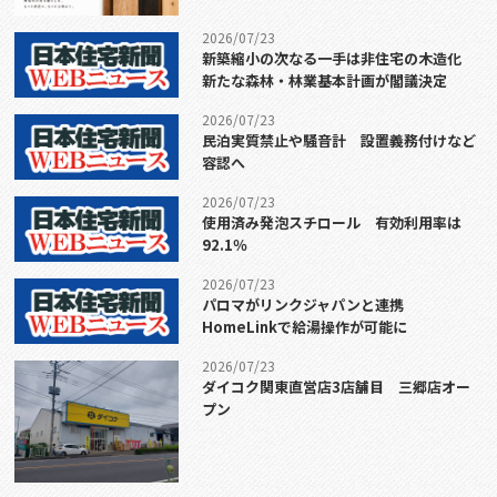
2026/07/23
新築縮小の次なる一手は非住宅の木造化
新たな森林・林業基本計画が閣議決定
2026/07/23
民泊実質禁止や騒音計 設置義務付けなど
容認へ
2026/07/23
使用済み発泡スチロール 有効利用率は
92.1％
2026/07/23
パロマがリンクジャパンと連携
HomeLinkで給湯操作が可能に
2026/07/23
ダイコク関東直営店3店舗目 三郷店オー
プン