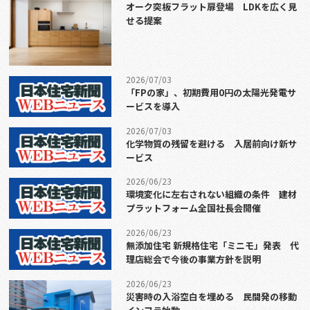
オーク突板フラット扉登場 LDKを広く見
せる提案
2026/07/03
「FPの家」、初期費用0円の太陽光発電サ
ービスを導入
2026/07/03
化学物質の残留を避ける 入居前向け新サ
ービス
2026/06/23
環境変化に左右されない組織の条件 建材
プラットフォーム全国社長会開催
2026/06/23
無添加住宅 新規格住宅「ミニモ」発表 代
理店総会で今後の事業方針を説明
2026/06/23
災害時の入浴空白を埋める 民間発の移動