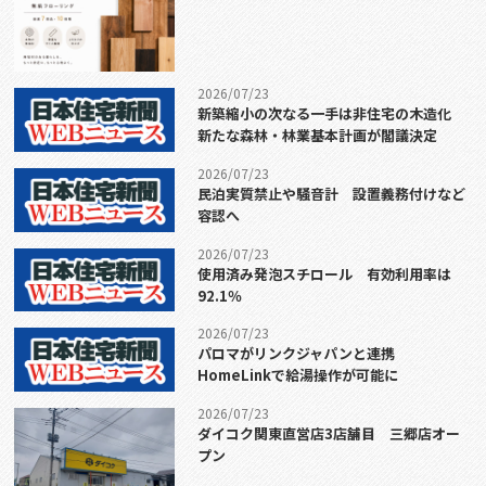
2026/07/23
新築縮小の次なる一手は非住宅の木造化
新たな森林・林業基本計画が閣議決定
2026/07/23
民泊実質禁止や騒音計 設置義務付けなど
容認へ
2026/07/23
使用済み発泡スチロール 有効利用率は
92.1％
2026/07/23
パロマがリンクジャパンと連携
HomeLinkで給湯操作が可能に
2026/07/23
ダイコク関東直営店3店舗目 三郷店オー
プン