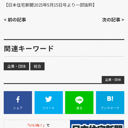
【日本住宅新聞
2025
年5月15日号より一部抜粋】
< 前の記事
次の記事 >
関連キーワード
企業・団体
総合
企業・団体
シェア
ツイート
送る
ブックマーク
「いいね！」
で