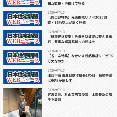
相互監視・声掛けで守る
2026/07/13
【開口部特集】先進的窓リノベ2025調
査・96％以上が高く評価
2026/07/13
【健康建材特集】危機を防波堤に変える布
石 堅牢な経営基盤への転換を
2026/07/13
【省エネ特集】なぜいま断熱等級6・7が不
可欠なのか
2026/07/13
確認申請 審査日数は最長185日 補助事業
は66％が使わず
2026/07/13
宮沢会長、杉山英男賞受賞 木造普及の旗
手を表彰