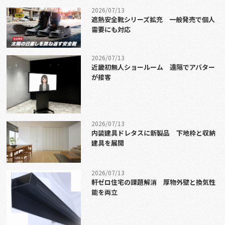
2026/07/13
遮熱安全靴シリーズ拡充 一般発売で個人
需要にも対応
2026/07/13
近畿初無人ショールーム 遠隔でアバター
が接客
2026/07/13
内装建具ドレタスに新製品 下地枠と収納
建具を展開
2026/07/13
軒ゼロ住宅の課題解消 厚物外壁と換気性
能を両立