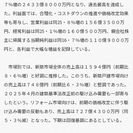
７％増の２４３３億８０００万円となり、過去最高を達成し
た。利益面では、合理化・コストダウンの推進や価格改定効果
等も寄与し、営業利益は同25・８％増の１５６億３５００万
円、経常利益は同25・１％増の１６０億５００万円、親会社株
主に帰属する当期純利益は同16・７％増の１１０億９０００万
円と、各利益で大幅な増益を記録している。
市場別では、新築市場全体の売上高は１５９４億円（前期比
８・６％増）と好調に推移した。このうち、新築戸建市場向け
の売上高は７４８億円（前期比６・３％増）と堅調であった。
２０２５年４月の建築基準法改正前の駆け込み需要も一部寄与
したという。リフォーム市場向けは、前期の価格改定に伴う駆
け込み需要の反動もあり、売上高は７２７億４３００万円（同
５・３％減）となった。下期は回復基調にあるとしている。