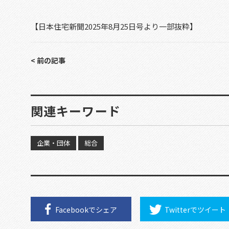
【日本住宅新聞
2025
年8月25日号より一部抜粋】
< 前の記事
関連キーワード
企業・団体
総合
Facebookで
シェア
Twitterで
ツイート