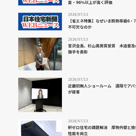
査・96％以上が高く評価
2026/07/13
【省エネ特集】なぜいま断熱等級6・
不可欠なのか
2026/07/13
宮沢会長、杉山英男賞受賞 木造普及
旗手を表彰
2026/07/13
近畿初無人ショールーム 遠隔でアバ
が接客
2026/07/13
軒ゼロ住宅の課題解消 厚物外壁と換
性能を両立