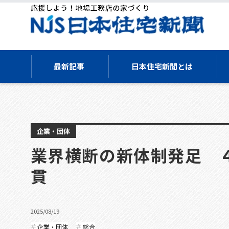
最新記事
日本住宅新聞とは
企業・団体
業界横断の新体制発足 
貫
2025/08/19
企業・団体
総合