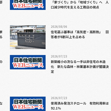
部
「家づくり」から「地域づくり」へ 人
口減少時代を支える工務店の視点
2026/08/06
家
住宅選ぶ基準は「高気密・高断熱」 回
る
答者が6割以上を占める
2026/07/23
の
新築縮小の次なる一手は非住宅の木造
化 新たな森林・林業基本計画が閣議決
定
2026/07/23
な
使用済み発泡スチロール 有効利用率は
92.1％