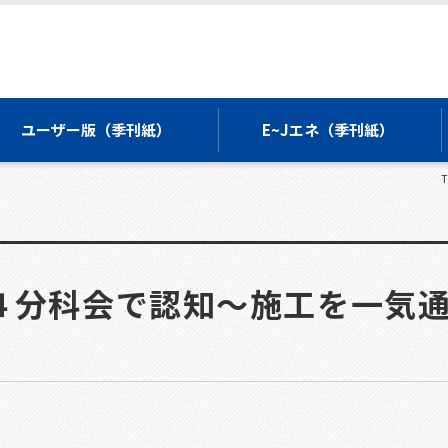
ユーザー版（季刊紙）
E~Jエネ（季刊紙）
T
４分科会で認知～施工を一気