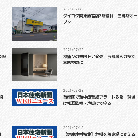
2026/07/23
ダイコク関東直営店3店舗目 三郷店オー
プン
2026/07/23
で時
漆塗りの室内ドア発売 京都職人の技で
高級空間に
2026/07/23
線
首都圏で熱中症警戒アラート多発 現場
は相互監視・声掛けで守る
2026/07/13
調
【健康建材特集】危機を防波堤に変える