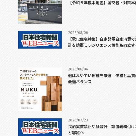
【令和８年熊本地震】国交省・対策本
2026/08/06
【電化住宅特集】自家発電自家消費で
計を防衛しレジリエンス性能も両立す
2026/08/06
選ばれやすい樹種を厳選 価格と品質
最適バランス
2026/07/23
民泊実質禁止や騒音計 設置義務付け
ど容認へ