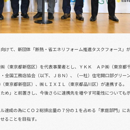
向けて、新団体「断熱・省エネリフォーム推進タスクフォース」
㈱（東京都新宿区）を代表事業者とし、ＹＫＫ ＡＰ㈱（東京都
Ｎ・全国工務店協会（以下、ＪＢＮ）、（一社）住宅開口部グリー
㈱（東京都新宿区）、㈱ＬＩＸＩＬ（東京都品川区）が連携する。
ため」と前置きし、今後さらに連携先を増やす可能性についても
ル達成の為にＣＯ２総排出量の７分の１を占める「家庭部門」に
させることを目指す。