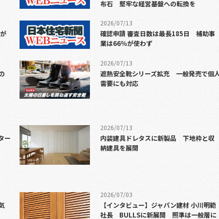
布石 堅牢な経営基盤への転換を
2026/07/13
7が
確認申請 審査日数は最長185日 補助事
業は66％が使わず
2026/07/13
の
遮熱安全靴シリーズ拡充 一般発売で個
需要にも対応
2026/07/13
ター
内装建具ドレタスに新製品 下地枠と収
納建具を展開
2026/07/03
気
【インタビュー】ジャパン建材 小川明範
社長 BULLSに新展開 照準は一般層に