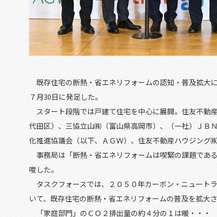
既存住宅の断熱・省エネリフォームの認知・普及拡大に
７月
30
日に発足した。
スタート段階では戸建て住宅を中心に展開。住友不動産
代田区）、三協立山㈱（富山県高岡市）、（一社）ＪＢ
化推進協議会（以下、ＡＧＷ）、住友不動産ハウジング
事務局は「断熱・省エネリフォームは喫緊の課題である
唆した。
タスクフォースでは、２０５０年カーボン・ニュートラ
いて、既存住宅の断熱・省エネリフォームの普及を拡大
「家庭部門」のＣＯ２排出量の約４分の１は暖・・・