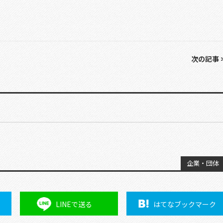
次の記事 
企業・団体
LINEで
送る
はてな
ブックマーク