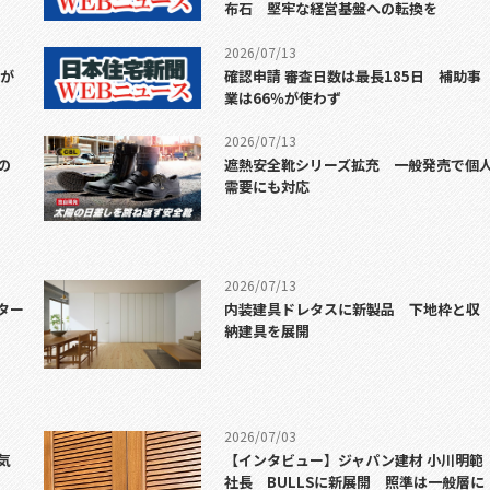
布石 堅牢な経営基盤への転換を
2026/07/13
7が
確認申請 審査日数は最長185日 補助事
業は66％が使わず
2026/07/13
の
遮熱安全靴シリーズ拡充 一般発売で個
需要にも対応
2026/07/13
ター
内装建具ドレタスに新製品 下地枠と収
納建具を展開
2026/07/03
気
【インタビュー】ジャパン建材 小川明範
社長 BULLSに新展開 照準は一般層に