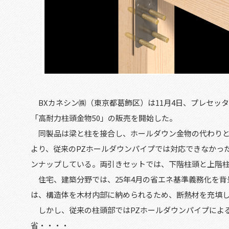
BXカネシン㈱（東京都葛飾区）は
11
月4日、プレセッ
「高耐力柱頭金物
50
」の販売を開始した。
同製品は梁と柱を接合し、ホールダウン金物の代わりと
より、従来のPZホールダウンパイプでは対応できなかっ
ンナップしている。両引きセットでは、下階柱頭と上階柱脚
住宅、建築分野では、
25
年4月の省エネ基準義務化を
は、構造体を木材内部に納められるため、断熱材を充填
しかし、従来の柱頭部ではPZホールダウンパイプによ
省・・・・