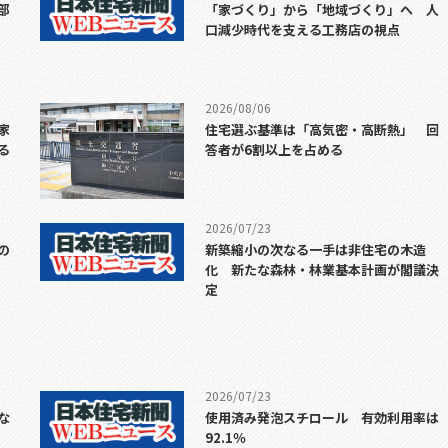
部
「家づくり」から「地域づくり」へ 人
口減少時代を支える工務店の視点
2026/08/06
家
住宅選ぶ基準は「高気密・高断熱」 回
る
答者が6割以上を占める
2026/07/23
の
新築縮小の次なる一手は非住宅の木造
化 新たな森林・林業基本計画が閣議決
定
2026/07/23
な
使用済み発泡スチロール 有効利用率は
92.1％