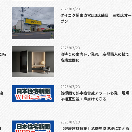
2026/07/23
ダイコク関東直営店3店舗目 三郷店オー
プン
2026/07/23
で時
漆塗りの室内ドア発売 京都職人の技で
高級空間に
2026/07/23
線
首都圏で熱中症警戒アラート多発 現場
は相互監視・声掛けで守る
2026/07/13
調
【健康建材特集】危機を防波堤に変える