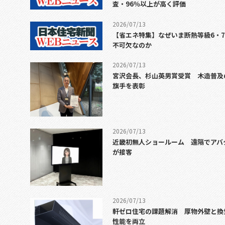
査・96％以上が高く評価
2026/07/13
【省エネ特集】なぜいま断熱等級6・
不可欠なのか
2026/07/13
宮沢会長、杉山英男賞受賞 木造普及
旗手を表彰
2026/07/13
近畿初無人ショールーム 遠隔でアバ
が接客
2026/07/13
軒ゼロ住宅の課題解消 厚物外壁と換
性能を両立