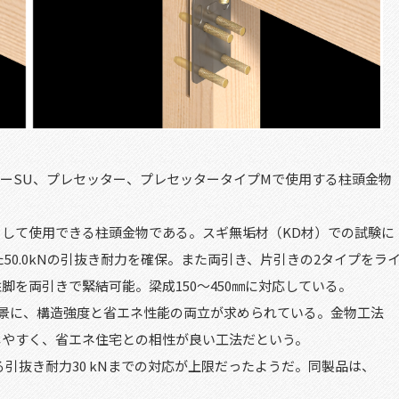
ターSU、プレセッター、プレセッタータイプMで使用する柱頭金物
して使用できる柱頭金物である。スギ無垢材（KD材）での試験に
た
50.0
kN
の引抜き耐力を確保。また両引き、片引きの2タイプをラ
を両引きで緊結可能。梁成150～450㎜に対応している。
背景に、構造強度と省エネ性能の両立が求められている。金物工法
しやすく、省エネ住宅との相性が良い工法だという。
る引抜き耐力
30 kN
までの対応が上限だったようだ。同製品は、