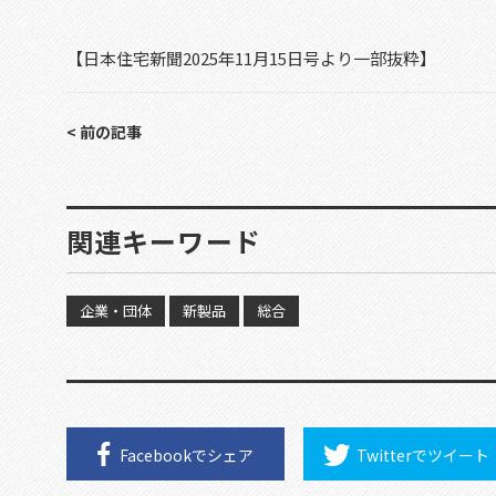
【日本住宅新聞2025年11月15日号より一部抜粋】
< 前の記事
関連キーワード
企業・団体
新製品
総合
Facebookで
シェア
Twitterで
ツイート