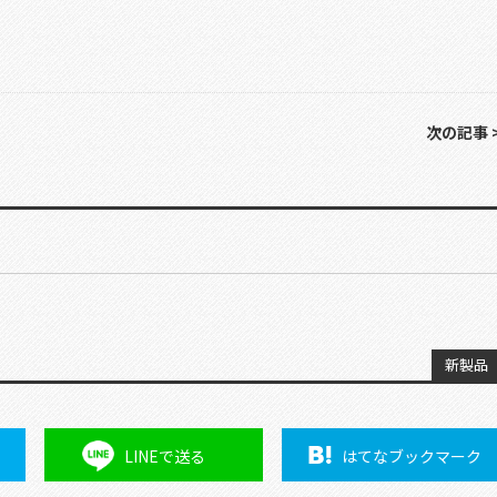
次の記事 
新製品
LINEで
送る
はてな
ブックマーク