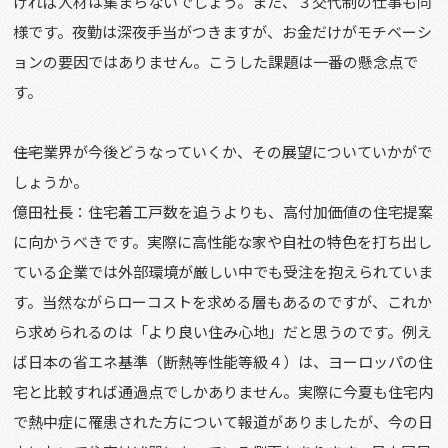
ければ人材は集まらないでしょう。また、３交代制の仕事も同
様です。夜勤は深夜手当がつきますが、お金だけがモチベーシ
ョンの要因ではありません。こうした課題は一番の懸念点で
す。
――住宅業界が今後どうなっていくか、その展望についていかがで
しょうか。
億田社長：住宅着工戸数を追うよりも、高付加価値の住宅提案
に向かうべきです。実際に高性能な家や自社の特色を打ち出し
ている企業では外部環境が厳しい中でも受注を抱えられていま
す。当然ながらローコストを求める層もあるのですが、これか
ら求められるのは「より良い住み心地」だと思うのです。例え
ば日本の省エネ基準（断熱等性能等級４）は、ヨーロッパの住
宅と比較すれば通過点でしかありません。実際に今夏も住宅内
で熱中症に罹患された方について報道がありましたが、今の日