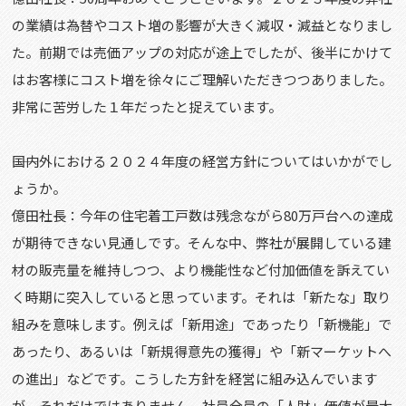
の業績は為替やコスト増の影響が大きく減収・減益となりまし
た。前期では売価アップの対応が途上でしたが、後半にかけて
はお客様にコスト増を徐々にご理解いただきつつありました。
非常に苦労した１年だったと捉えています。
――国内外における２０２４年度の経営方針についてはいかがでし
ょうか。
億田社長：今年の住宅着工戸数は残念ながら80万戸台への達成
が期待できない見通しです。そんな中、弊社が展開している建
材の販売量を維持しつつ、より機能性など付加価値を訴えてい
く時期に突入していると思っています。それは「新たな」取り
組みを意味します。例えば「新用途」であったり「新機能」で
あったり、あるいは「新規得意先の獲得」や「新マーケットへ
の進出」などです。こうした方針を経営に組み込んでいます
が、それだけではありません。社員全員の「人財」価値が最大