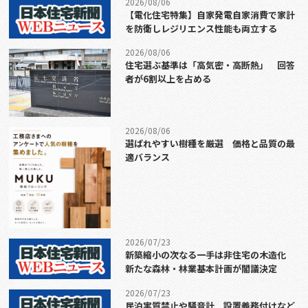
2026/08/06
【電化住宅特集】自家発電自家消費で家計
を防衛しレジリエンス性能も両立する
2026/08/06
住宅選ぶ基準は「高気密・高断熱」 回答
者が6割以上を占める
2026/08/06
選ばれやすい樹種を厳選 価格と品質の最
適バランス
2026/07/23
新築縮小の次なる一手は非住宅の木造化
新たな森林・林業基本計画が閣議決定
2026/07/23
民泊実質禁止や騒音計 設置義務付けなど