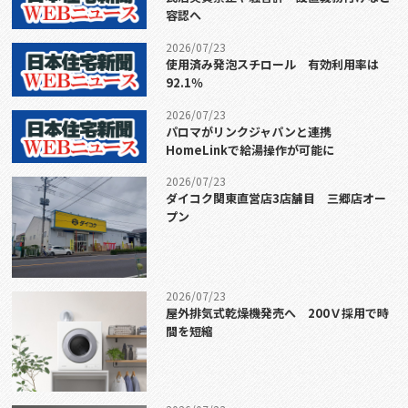
容認へ
2026/07/23
使用済み発泡スチロール 有効利用率は
92.1％
2026/07/23
パロマがリンクジャパンと連携
HomeLinkで給湯操作が可能に
2026/07/23
ダイコク関東直営店3店舗目 三郷店オー
プン
2026/07/23
屋外排気式乾燥機発売へ 200Ｖ採用で時
間を短縮