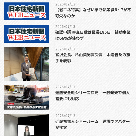
2026/07/13
【省エネ特集】なぜいま断熱等級6・7が不
可欠なのか
2026/07/13
確認申請 審査日数は最長185日 補助事業
は66％が使わず
2026/07/13
宮沢会長、杉山英男賞受賞 木造普及の旗
手を表彰
2026/07/13
遮熱安全靴シリーズ拡充 一般発売で個人
需要にも対応
2026/07/13
近畿初無人ショールーム 遠隔でアバター
が接客