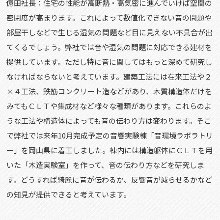
億田社長：住宅の性能が高断熱・高気密に進んでいけば空間の
密閉度が高まります。これによって数値化できない音の問題や
部屋干しなどで生じる湿気の問題など目に見えない不具合が出
てくるでしょう。弊社では音や湿気の問題に対応できる建材を
提供しています。ただし特に音に関してはもっと深めて研究し
なければならないと考えています。建築工法には在来工法や２
×４工法、鉄筋コンクリート造などがあり、木質構造体だけを
みてもＣＬＴや集成材など様々な種類があります。これらのよ
うな工法や構造体によっても音の伝わり方は変わります。そこ
で弊社では来年10月完成予定の音響実験棟「音環境ラボラトリ
ー」を岡山県に着工しました。棟内には構造躯体にＣＬＴを用
いた「木造実験室」を作って、音の伝わり方などを研究しま
す。どうすれば綺麗に音が伝わるか、反響音が減らせるかなど
の知見が提供できると考えています。