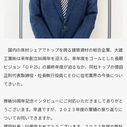
国内の床材シェアでトップを誇る建築資材の総合企業、大建
工業㈱は来年創立80周年を迎える。来年度をゴールとした長期
ビジョン「ＧＰ25」の最終年度が迫るなか、同社トップの億田
正則代表取締役・社長執行役員ＣＥＯに住宅業界の今後につい
てきいた。
――弊紙50周年記念インタビューにご対応いただきましてありがと
うございます。早速ですが、２０２３年度の業績の振り返りに
ついてお伺いできますか。
億田社長：50周年おめでとうございます。２０２３年度の弊社