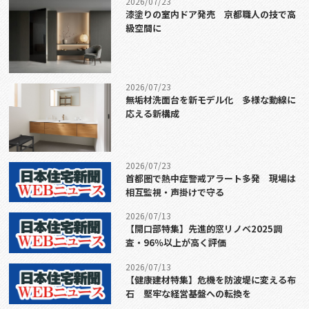
2026/07/23
漆塗りの室内ドア発売 京都職人の技で高
級空間に
2026/07/23
無垢材洗面台を新モデル化 多様な動線に
応える新構成
2026/07/23
首都圏で熱中症警戒アラート多発 現場は
相互監視・声掛けで守る
2026/07/13
【開口部特集】先進的窓リノベ2025調
査・96％以上が高く評価
2026/07/13
【健康建材特集】危機を防波堤に変える布
石 堅牢な経営基盤への転換を