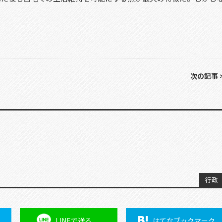
次の記事 
行政
LINEで
送る
はてな
ブックマーク