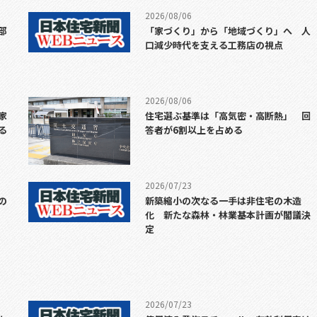
2026/08/06
部
「家づくり」から「地域づくり」へ 人
口減少時代を支える工務店の視点
2026/08/06
家
住宅選ぶ基準は「高気密・高断熱」 回
る
答者が6割以上を占める
2026/07/23
の
新築縮小の次なる一手は非住宅の木造
化 新たな森林・林業基本計画が閣議決
定
2026/07/23