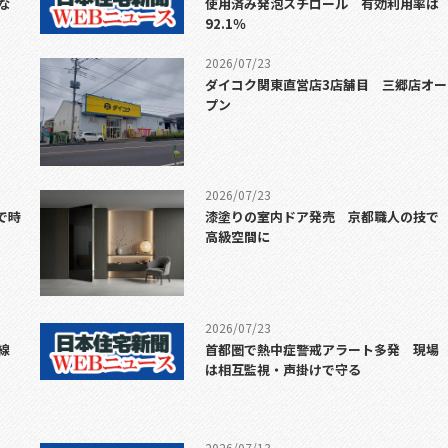
な
使用済み発泡スチロール 有効利用率は
92.1％
2026/07/23
ダイコク関東直営店3店舗目 三郷店オー
プン
2026/07/23
で時
漆塗りの室内ドア発売 京都職人の技で
高級空間に
2026/07/23
線
首都圏で熱中症警戒アラート多発 現場
は相互監視・声掛けで守る
2026/07/13