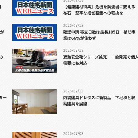
調
【健康建材特集】危機を防波堤に変える
布石 堅牢な経営基盤への転換を
2026/07/13
7が
確認申請 審査日数は最長185日 補助事
業は66％が使わず
2026/07/13
の
遮熱安全靴シリーズ拡充 一般発売で個
需要にも対応
2026/07/13
ター
内装建具ドレタスに新製品 下地枠と収
納建具を展開
2026/07/03