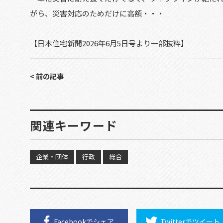
がら、災害対応のためだけに高額・・・
【日本住宅新聞2026年6月5日号より一部抜粋】
< 前の記事
関連キーワード
企業・団体
行政
総合
Facebookで
シェア
Twitterで
ツイート