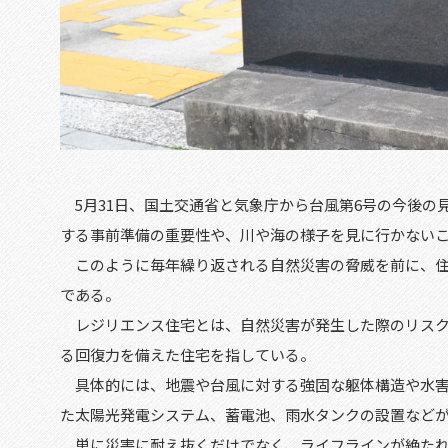
5
月
31
日、国土交通省と気象庁から台風第
6
号の今後の
する事前準備の重要性や、川や海の様子を見に行かない
このように毎年繰り返される自然災害の脅威を前に、住
である。
レジリエンス住宅とは、自然災害が発生した際のリスク
る回復力を備えた住宅を指している。
具体的には、地震や台風に対する強固な躯体構造や水害
た太陽光発電システム、蓄電池、雨水タンクの設置など
単に災害に耐え抜くだけでなく、ライフラインが絶たれ