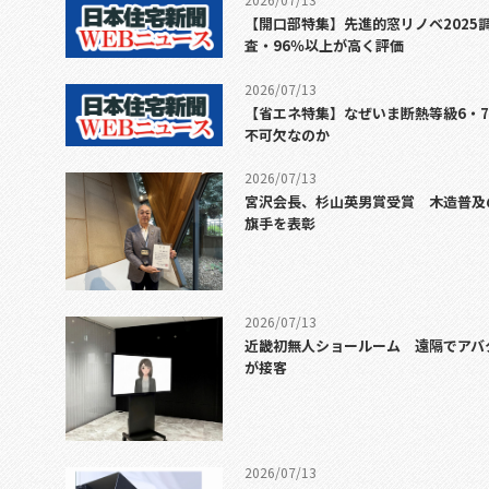
【開口部特集】先進的窓リノベ2025
査・96％以上が高く評価
2026/07/13
【省エネ特集】なぜいま断熱等級6・
不可欠なのか
2026/07/13
宮沢会長、杉山英男賞受賞 木造普及
旗手を表彰
2026/07/13
近畿初無人ショールーム 遠隔でアバ
が接客
2026/07/13