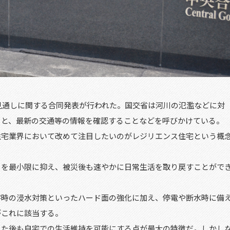
見通しに関する合同発表が行われた。国交省は河川の氾濫などに対
こと、最新の交通等の情報を確認することなどを呼びかけている。
宅業界において改めて注目したいのがレジリエンス住宅という概
を最小限に抑え、被災後も速やかに日常生活を取り戻すことがで
時の浸水対策といったハード面の強化に加え、停電や断水時に備
がこれに該当する。
た後も自宅での生活維持を可能にする点が最大の特徴だ。しかし